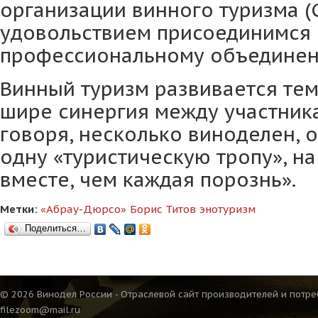
организации винного туризма (
удовольствием присоединимся 
профессиональному объединен
Винный туризм развивается тем
шире синергия между участник
говоря, несколько виноделен, 
одну «туристическую тропу», н
вместе, чем каждая порознь».
Метки:
«Абрау-Дюрсо»
Борис Титов
энотуризм
Поделиться…
© 2026 Винодел России - Отраслевой сайт производителей и потре
filezoom@mail.ru