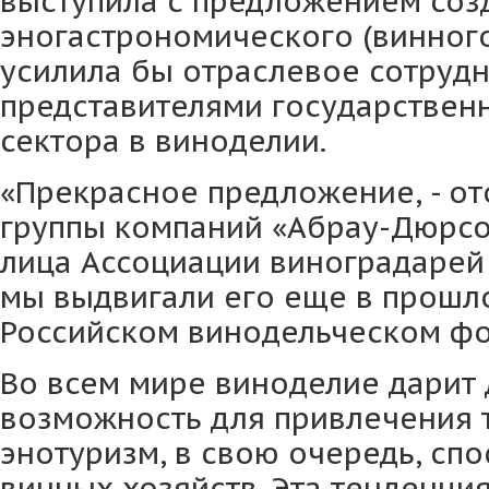
выступила с предложением соз
эногастрономического (винного
усилила бы отраслевое сотруд
представителями государственн
сектора в виноделии.
«Прекрасное предложение, - от
группы компаний «Абрау-Дюрс
лица Ассоциации виноградарей
мы выдвигали его еще в прошлом
Российском винодельческом фо
Во всем мире виноделие дарит
возможность для привлечения т
энотуризм, в свою очередь, спо
винных хозяйств. Эта тенденци