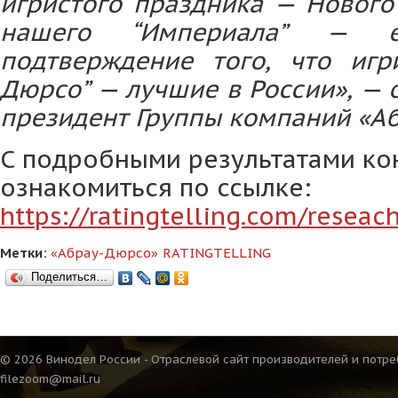
игристого праздника — Нового
нашего “Империала” — 
подтверждение того, что игр
Дюрсо” — лучшие в России», —
президент Группы компаний «А
С подробными результатами ко
ознакомиться по ссылке:
https://ratingtelling.com/reseac
Метки:
«Абрау-Дюрсо»
RATINGTELLING
Поделиться…
© 2026 Винодел России - Отраслевой сайт производителей и потре
filezoom@mail.ru