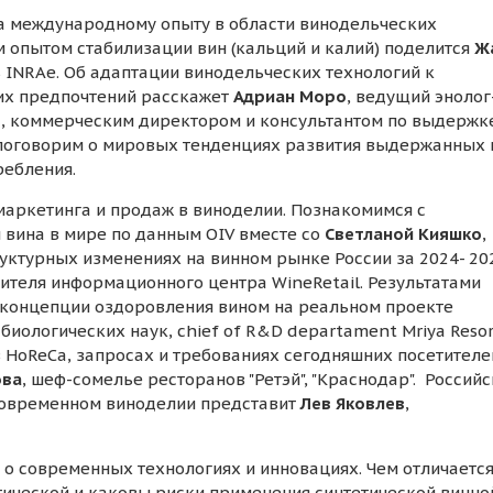
а международному опыту в области винодельческих
опытом стабилизации вин (кальций и калий) поделится
Ж
ь INRAe. Об адаптации винодельческих технологий к
их предпочтений расскажет
Адриан Моро
, ведущий энолог
е
, коммерческим директором и консультантом по выдержк
, поговорим о мировых тенденциях развития выдержанных 
ребления.
маркетинга и продаж в виноделии. Познакомимся с
 вина в мире по данным OIV вместе со
Светланой Кияшко
,
руктурных изменениях на винном рынке России за 2024- 20
дителя информационного центра WineRetail. Результатами
 концепции оздоровления вином на реальном проекте
 биологических наук, chief of R&D departament Mriya Reso
в HoReCa, запросах и требованиях сегодняшних посетителе
ова
, шеф-сомелье ресторанов "Ретэй", "Краснодар". Россий
современном виноделии представит
Лев Яковлев
,
о современных технологиях и инновациях. Чем отличаетс
етической и каковы риски применения синтетической винно