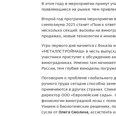
В этом году в мероприятии примут уч
появляющиеся на рынке. Чем привле
Второй год программа мероприятия в
симпозиума 2025 станет «Поиск отве
несколько секций: вызовы на виногр
продажах, новые технологии и иннов
Утро первого дня начнется с бокала 
«МЕТАЛЛСТРОЙМАШ» в честь выпуска 
участники приступят к обсуждению а
виноградниках. Именно там начинает
России, тем глубже виноделы погруж
Поговорим о проблеме глобального д
ручного труда сегодня способна заме
применяются в других странах. Спике
директор ООО «Европейские сады». 
физиологии виноградной лозы с по
Узнаем о биологических решениях, 
сусла от
Олега Смолича,
ассистента к