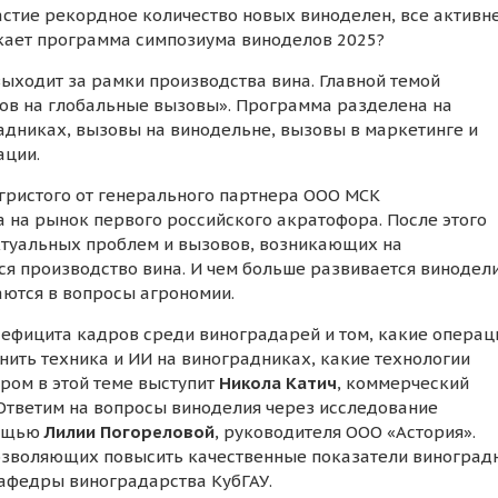
астие рекордное количество новых виноделен, все активн
кает программа симпозиума виноделов 2025?
ыходит за рамки производства вина. Главной темой
тов на глобальные вызовы». Программа разделена на
адниках, вызовы на винодельне, вызовы в маркетинге и
ации.
игристого от генерального партнера ООО МСК
на рынок первого российского акратофора. После этого
ктуальных проблем и вызовов, возникающих на
ся производство вина. И чем больше развивается винодел
аются в вопросы агрономии.
ефицита кадров среди виноградарей и том, какие операц
нить техника и ИИ на виноградниках, какие технологии
ром в этой теме выступит
Никола Катич
, коммерческий
Ответим на вопросы виноделия через исследование
мощью
Лилии Погореловой
, руководителя ООО «Астория».
позволяющих повысить качественные показатели виноград
афедры виноградарства КубГАУ.