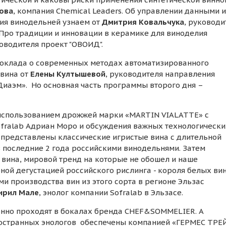
ова
, компания Chemical Leaders. Об управлении данными и
ия винодельней узнаем от
Дмитрия Ковальчука
, руководи
 Про традиции и инновации в керамике для виноделия
ководителя проект "ОВОИД".
доклада о современных методах автоматизированного
 вина от
Елены Култышевой
, руководителя направления
иаэм». Но основная часть программы второго дня –
 использованием дрожжей марки «MARTIN VIALATTE» с
fralab Адриан Моро и обсуждения важных технологически
т представлены классические игристые вина с длительной
в последние 2 года российскими винодельнями. Затем
вина, мировой тренд на которые не обошел и наше
ной дегустацией российского рислинга - короля белых вин
и производства вин из этого сорта в регионе Эльзас
ирил Мале
, энолог компании Sofralab в Эльзасе.
онно проходят в бокалах бренда CHEF&SOMMELIER. А
ностранных энологов обеспечены компанией «ГЕРМЕС ТРЕ