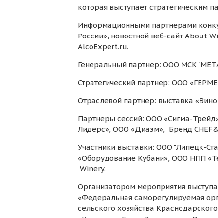
которая выступает стратегическим п
Информационными партнерами конкур
России», новостной веб-сайт About 
AlcoExpert.ru.
Генеральный партнер: ООО МСК "
Стратегический партнер: ООО «ГЕРМ
Отраслевой партнер: выставка «Вино
Партнеры сессий: ООО «Сигма-Трейд
Лидерс», ООО «Диаэм», Бренд CHEF
Участники выставки: ООО "Липецк-Ст
«Оборудование Кубани», ООО НПП «Те
Winery.
Организатором мероприятия выступа
«Федеральная саморегулируемая орг
сельского хозяйства Краснодарског