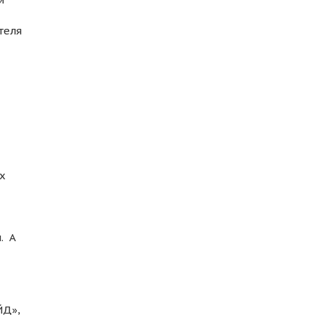
теля
х
. А
ЙД»,