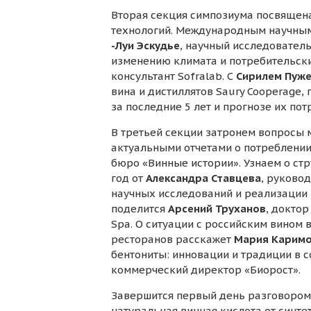
Вторая секция симпозиума посвящен
технологий. Международным научным 
-Луи Эскудье
, научный исследовател
изменению климата и потребительск
консультант Sofralab. С
Сирилем Пуж
вина и дистиллятов Saury Cooperage
за последние 5 лет и прогнозе их пот
В третьей секции затронем вопросы 
актуальными отчетами о потреблении
бюро «Винные истории». Узнаем о ст
год от
Александра Ставцева
, руково
научных исследований и реализации
поделится
Арсений Труханов
, доктор
Spa. О ситуации с российским вином 
ресторанов расскажет
Мария Карим
бентониты: инновации и традиции в 
коммерческий директор «Биорост».
Завершится первый день разговором 
натуральная винная кислота от синт