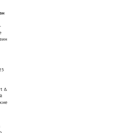
ан
-
е
вин
25
rt &
й
ские
я
й