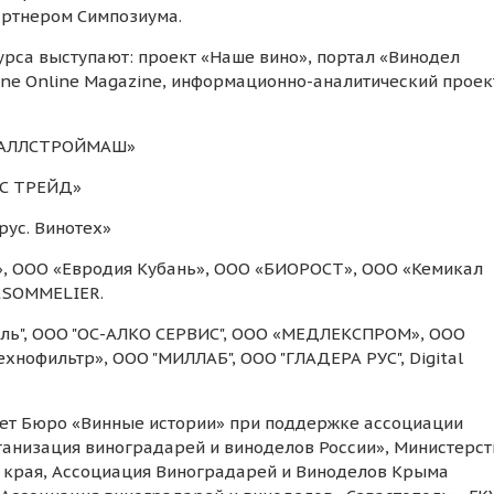
артнером Симпозиума.
са выступают: проект «Наше вино», портал «Винодел
Wine Online Magazine, информационно-аналитический проек
МЕТАЛЛСТРОЙМАШ»
ЕС ТРЕЙД»
рус. Винотех»
», ООО «Евродия Кубань», ООО «БИОРОСТ», ООО «Кемикал
&SOMMELIER.
аль", ООО "ОС-АЛКО СЕРВИС", ООО «МЕДЛЕКСПРОМ», ООО
хнофильтр», ООО "МИЛЛАБ", ООО "ГЛАДЕРА РУС", Digital
ет Бюро «Винные истории» при поддержке ассоциации
анизация виноградарей и виноделов России», Министерст
о края, Ассоциация Виноградарей и Виноделов Крыма