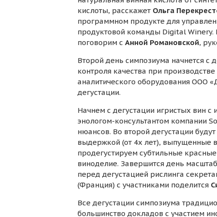
кислоты, расскажет
Ольга Перекрест
программном продукте для управлен
продуктовой команды Digital Winery.
поговорим с
Анной Романовской
, ру
Второй день симпозиума начнется с 
контроля качества при производстве
аналитического оборудования ООО «Д
дегустации.
Начнем с дегустации игристых вин с
энологом-консультантом компании So
нюансов. Во второй дегустации буду
выдержкой (от 4х лет), выпущенные 
продегустируем субтильные красные 
виноделие. Завершится день масштаб
перед дегустацией рислинга секретам
(Франция) с участниками поделится
С
Все дегустации симпозиума традици
большинство докладов с участием и