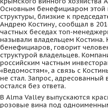
крымского винного хозяйства Al
Основным бенефициаром этой 
структуры, близкие к председа
Андрею Костину, сообщал в 2014
частных беседах топ-менеджеры
называли владельцем Костина. 
бенефициаров, говорит человек
структурой владельцев. Компа
российским частным инвесторам
«Ведомостям», а связь с Кости
не стал. Запрос, адресованный 
остался без ответа.
В Alma Valley выпускаются крас
розовые вина под одноименны