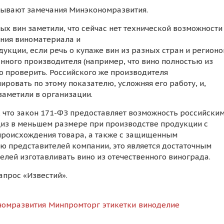
тывают замечания Минэкономразвития.
ых вин заметили, что сейчас нет технической возможности
ения виноматериала и
кции, если речь о купаже вин из разных стран и регионо
ного производителя (например, что вино полностью из
 проверить. Российского же производителя
ровать по этому показателю, усложняя его работу, и,
заметили в организации.
 что закон 171-ФЗ предоставляет возможность российски
циз в меньшем размере при производстве продукции с
роисхождения товара, а также с защищенным
ю представителей компании, это является достаточным
елей изготавливать вино из отечественного винограда.
апрос «Известий».
номразвития
Минпромторг
этикетки
виноделие