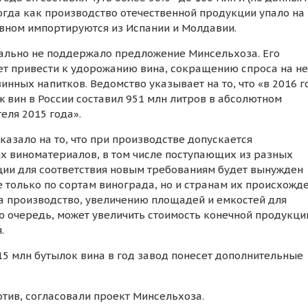
гда как производство отечественной продукции упало на
овном импортируются из Испании и Молдавии.
ально не поддержало предложение Минсельхоза. Его
ет привести к удорожанию вина, сокращению спроса на не
ных напитков. Ведомство указывает на то, что «в 2016 г
 вин в России составил 951 млн литров в абсолютном
еля 2015 года».
азало на то, что при производстве допускается
х виноматериалов, в том числе поступающих из разных
ции для соответствия новым требованиям будет вынужден
 только по сортам винограда, но и странам их происхожде
на производство, увеличению площадей и емкостей для
ю очередь, может увеличить стоимость конечной продукции
.
15 млн бутылок вина в год завод понесет дополнительные
отив, согласовали проект Минсельхоза.