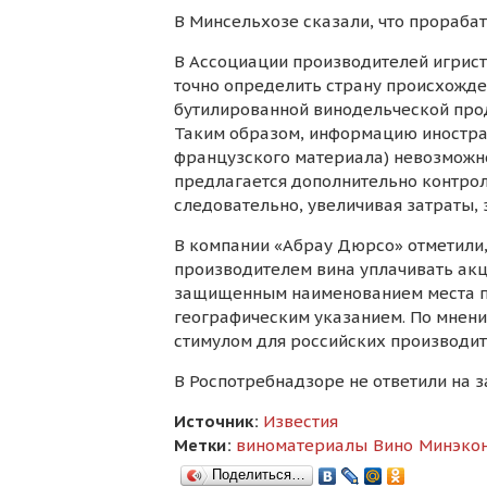
В Минсельхозе сказали, что прораба
В Ассоциации производителей игрист
точно определить страну происхожд
бутилированной винодельческой проду
Таким образом, информацию иностран
французского материала) невозможно
предлагается дополнительно контроли
следовательно, увеличивая затраты, 
В компании «Абрау Дюрсо» отметили,
производителем вина уплачивать ак
защищенным наименованием места п
географическим указанием. По мнени
стимулом для российских производит
В Роспотребнадзоре не ответили на з
Источник:
Известия
Метки:
виноматериалы
Вино
Минэко
Поделиться…