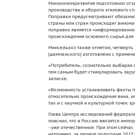
Минэкономразвития подготовило отзы
производства и оборота этилового с
Поправки предусматривают обязаннос
страны или стран происходит виномат
поправок является «информированнос
происхождения основного сырья для п
Минсельхоз также отметил, четверть 
(шампанского) изготовлено с приме
«Потребитель, сознательно выбирая 
тем самым будет стимулировать заруб
записке.
«Возможность устанавливать факты п
относительно происхождения вина, и
так и с научной и культурной точек зр
Глава Центра исследований федерал
пояснил, что в Россию ввозятся импо
- уже отечественное. При этом сейча
например, за первое полугодие 2017 г