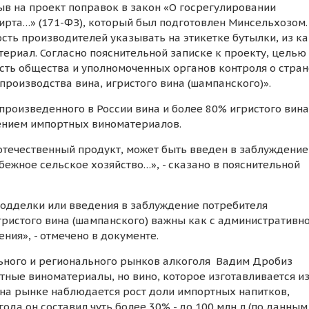
в на проект поправок в закон «О госрегулировании
пирта…» (171-ФЗ), который был подготовлен Минсельхозом.
ть производителей указывать на этикетке бутылки, из к
ериал. Согласно пояснительной записке к проекту, целью
ть общества и уполномоченных органов контроля о стран
роизводства вина, игристого вина (шампанского)».
произведенного в России вина и более 80% игристого вина
нением импортных виноматериалов.
отечественный продукт, может быть введен в заблуждение
ежное сельское хозяйство…», - сказано в пояснительной
одделки или введения в заблуждение потребителя
гристого вина (шампанского) важны как с административно
ения», - отмечено в документе.
ьного и регионального рынков алкоголя Вадим Дробиз
ртные виноматериалы, но вино, которое изготавливается из
с на рынке наблюдается рост доли импортных напитков,
ода он составил чуть более 30% - до 100 млн л (по данным