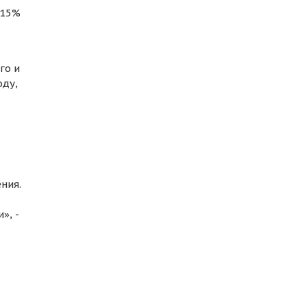
 15%
го и
оду,
ния.
», -