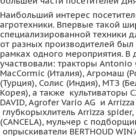
большей части посетителей Дня
Наибольший интерес посетител
агротехники. Впервые такой ши
специализированной техники д
от разных производителей был 
рамках одного мероприятия. В
участвовали: тракторы Antonio​ C
MacCormic (Италия), Агромаш (Р
(Турция), Солис (Индия), МТЗ (Бе
Корея), а также культиваторы C
DAVID, Agrofer​ Vario​ AG и Arrizza
глубкорыхлитель​ Arrizza spider
(CANCELA), мульчер с подборщи
опрыскиватели BERTHOUD WIN'A