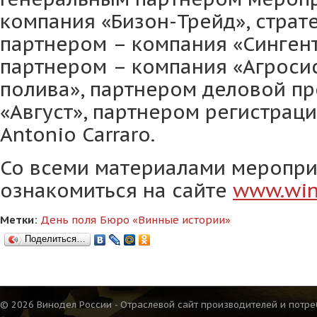
компания «Бизон-Трейд», страт
партнером – компания «Синген
партнером – компания «Агроси
полива», партнером деловой п
«Август», партнером регистраци
Antonio Carraro.
Со всеми материалами меропр
ознакомиться на сайте
www
.
win
Метки:
День поля
Бюро «Винные истории»
Поделиться…
© 2026 Винодел России - Отраслевой сайт производителей и потре