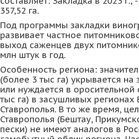
составляет: Закладка в 2023 г., - 2
357,52 га.
Под программы закладки виног
развивает частное питомников
выход саженцев двух питомнико
млн штук в год.
Особенность региона: значител
(более 3 тыс га) укрывается на
или нуждается в оросительной 
тыс га) в засушливых регионах
Ставрополья. В то же время, це
Ставрополья (Бештау, Прикумск
пески) не имеют аналогов в Рос
самобытный облик региона. Ча