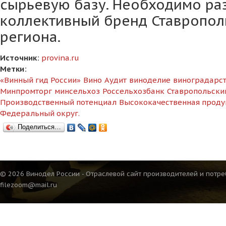
сырьевую базу. Необходимо ра
коллективный бренд Ставропол
региона.
Источник:
provina.ru
Метки:
«Винный гид России»
Вино
Аудит
виноделие
виноградарс
Минпромторг
минсельхоз
Россельхозбанк
Ставропольски
Производственный потенциал
Высококачественная проду
Федеральный округ.
Поделиться…
© 2026 Винодел России - Отраслевой сайт производителей и потре
filezoom@mail.ru