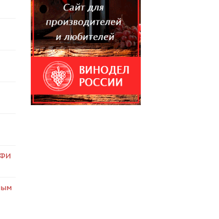
АФИ
ным