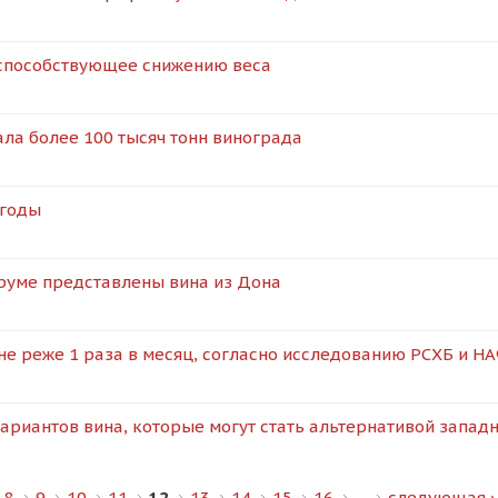
 способствующее снижению веса
ла более 100 тысяч тонн винограда
огоды
руме представлены вина из Дона
 не реже 1 раза в месяц, согласно исследованию РСХБ и Н
вариантов вина, которые могут стать альтернативой запад
8
9
10
11
12
13
14
15
16
…
следующая ›