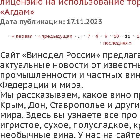
лицензию на использование то
«Агдам»
Дата публикации:
17.11.2023
Страницы
« первая
‹ предыдущая
…
7
8
9
10
11
1
последняя »
Сайт «Винодел России» предлаг
актуальные новости от извест
промышленности и частных вин
Федерации и мира.
Мы рассказываем, какое вино п
Крым, Дон, Ставрополье и друг
мира. Здесь вы узнаете все про
игристое, сухое, полусладкое, 
необычные вина. У нас на сайте