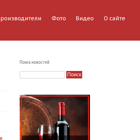
роизводители
Фото
Видео
О сайте
Поиск новостей
Поиск
в