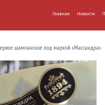
Главная
Новости
П
первое шампанское под маркой «Массандра»