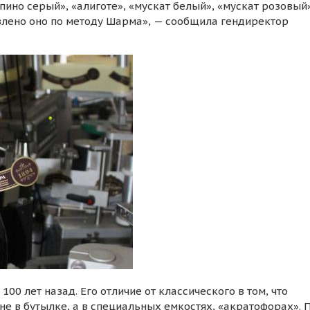
пино серый», «алиготе», «мускат белый», «мускат розовый»
влено оно по методу Шарма», — сообщила гендиректор
00 лет назад. Его отличие от классического в том, что
е в бутылке, а в специальных емкостях, «акратофорах». 