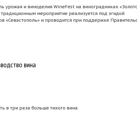
ль урожая и виноделия WineFest на виноградниках «Золот
ее традиционным мероприятие реализуется под эгидой
ов «Севастополь» и проводится при поддержке Правитель
й Балке» празднует юбилей
зводство вина
ть в три раза больше тихого вина.
ичилось производство вина