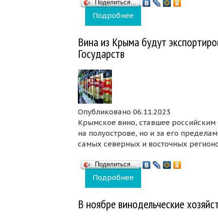
Поделиться…
Подробнее
о В Крыму назвали лу
Вина из Крыма будут экспортиро
Государств
Опубликовано 06.11.2023
Крымское вино, ставшее российским 
на полуострове, но и за его предела
самых северных и восточных регионо
Поделиться…
Подробнее
о Вина из Крыма буду
В ноябре винодельческие хозяйс