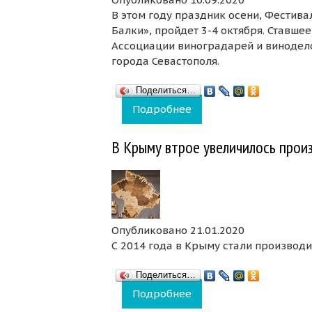
В этом году праздник осени, Фестива
Балки», пройдет 3-4 октября. Ставш
Ассоциации виноградарей и винодел
города Севастополя.
Поделиться…
Подробнее
о WineFest в «Золото
В Крыму втрое увеличилось прои
Опубликовано 21.01.2020
С 2014 года в Крыму стали производи
Поделиться…
Подробнее
о В Крыму втрое увел