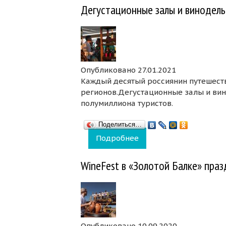
Дегустационные залы и винодель
Опубликовано 27.01.2021
Каждый десятый россиянин путешеств
регионов.Дегустационные залы и ви
полумиллиона туристов.
Поделиться…
Подробнее
о Дегустационные зал
WineFest в «Золотой Балке» пра
Опубликовано 10.09.2020