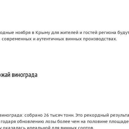
одные ноября в Крыму для жителей и гостей региона буду
 современных и аутентичных винных производствах.
еские хозяйства Крыма организуют дни открытых дверей
ожай винограда
винограда: собрано 26 тысяч тонн. Это рекордный результа
агодаря обновлению лозы более чем на половине площаде
ду оказалась идеальной для винных сортов.