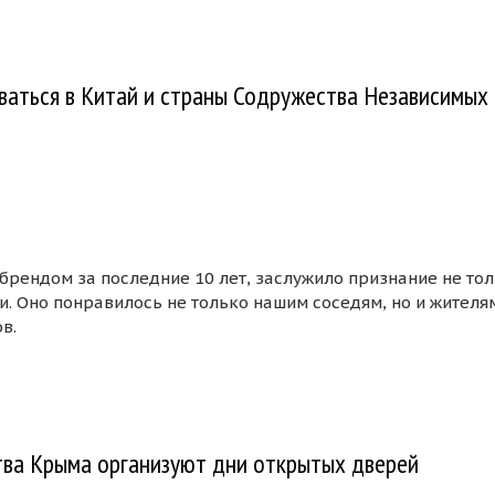
чших молодых виноделов России 2023
ваться в Китай и страны Содружества Независимых
брендом за последние 10 лет, заслужило признание не то
ми. Оно понравилось не только нашим соседям, но и жителя
в.
т экспортироваться в Китай и страны Содружества Незави
тва Крыма организуют дни открытых дверей