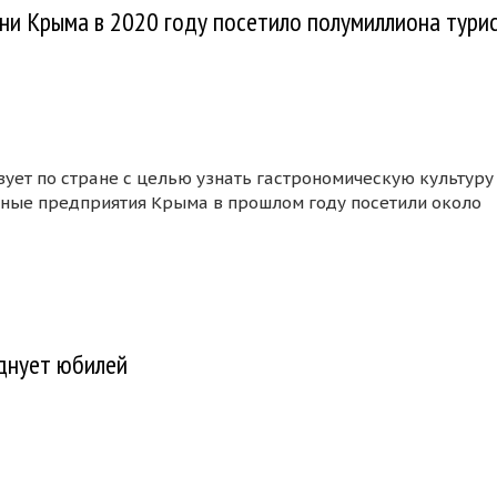
ни Крыма в 2020 году посетило полумиллиона тури
ует по стране с целью узнать гастрономическую культуру
нные предприятия Крыма в прошлом году посетили около
ы и винодельни Крыма в 2020 году посетило полумиллиона
зднует юбилей