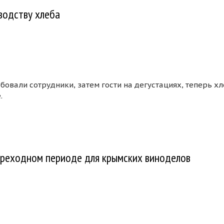
водству хлеба
овали сотрудники, затем гости на дегустациях, теперь хл
.
пила к производству хлеба
ереходном периоде для крымских виноделов