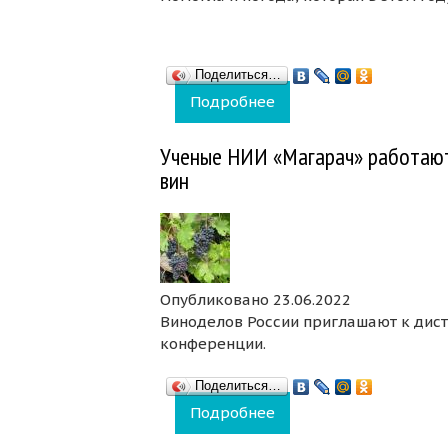
Поделиться…
Подробнее
о В Крыму ожидают р
Ученые НИИ «Магарач» работают
вин
Опубликовано 23.06.2022
Виноделов России приглашают к дис
конференции.
Поделиться…
Подробнее
о Ученые НИИ «Магара