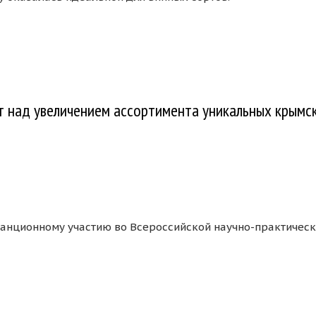
екордный урожай винограда
 над увеличением ассортимента уникальных крымс
танционному участию во Всероссийской научно-практичес
ч» работают над увеличением ассортимента уникальных 