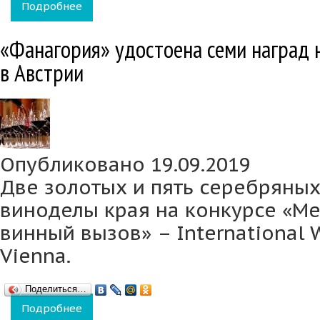
Подробнее
о Российские вина ворвались в топ мировы
«Фанагория» удостоена семи наград 
в Австрии
Опубликовано 19.09.2019
Две золотых и пять серебряны
виноделы края на конкурсе «
винный вызов» – International
Vienna.
Поделиться…
Подробнее
о «Фанагория» удостоена семи наград на п