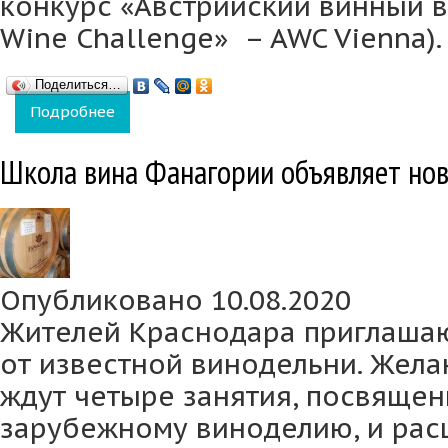
конкурс «Австрийский винный в
Wine Challenge» – AWC Vienna).
Поделиться…
Подробнее
о «Фанагория» завоевала четыре медали н
Школа вина Фанагории объявляет но
Опубликовано 10.08.2020
Жителей Краснодара приглашаю
от известной винодельни. Жел
ждут четыре занятия, посвяще
зарубежному виноделию, и ра