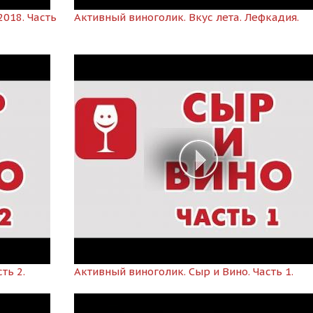
2018. Часть
Активный виноголик. Вкус лета. Лефкадия.
ть 2.
Активный виноголик. Сыр и Вино. Часть 1.