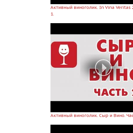
Активный виноголик. In Vina Veritas 
1.
Активный виноголик. Сыр и Вино. Час