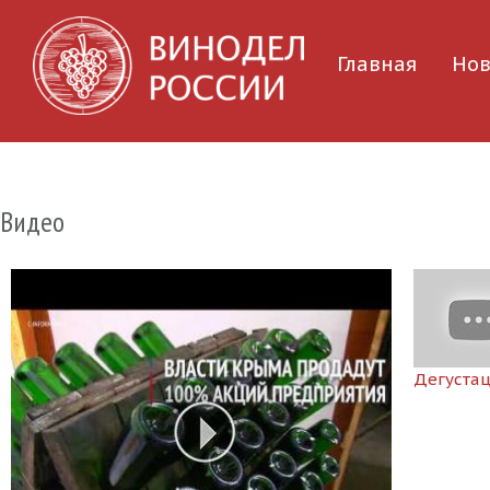
Главная
Нов
Видео
Дегустац