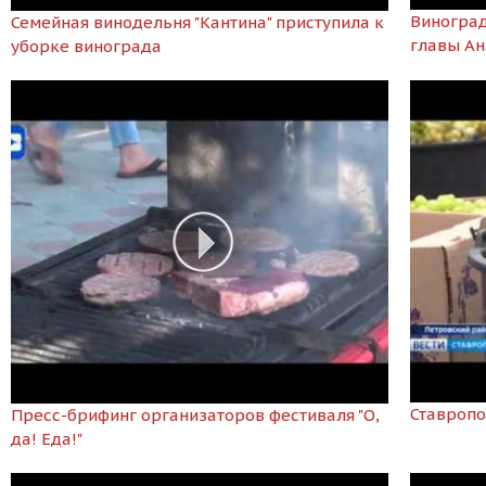
Виноград
Семейная винодельня "Кантина" приступила к
главы А
уборке винограда
Ставропо
Пресс-брифинг организаторов фестиваля "О,
да! Еда!"