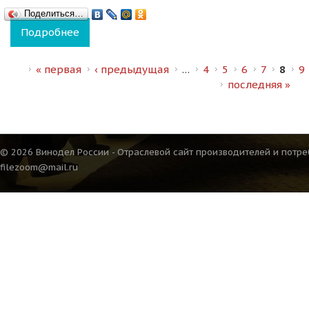
Поделиться…
Подробнее
о Количество видов российских вин продо
Страницы
« первая
‹ предыдущая
…
4
5
6
7
8
9
последняя »
© 2026 Винодел России - Отраслевой сайт производителей и потре
filezoom@mail.ru