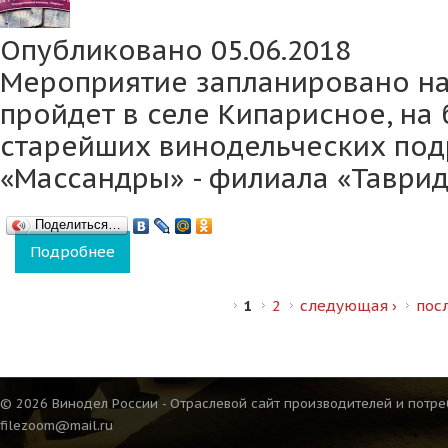
Опубликовано 05.06.2018
Мероприятие запланировано на
пройдет в селе Кипарисное, на 
старейших винодельческих по
«Массандры» - филиала «Таврид
Поделиться…
Подробнее
о Первая «Винная деревня» «Массандры» о
Страницы
1
2
следующая ›
пос
© 2026 Винодел России - Отраслевой сайт производителей и потре
filezoom@mail.ru