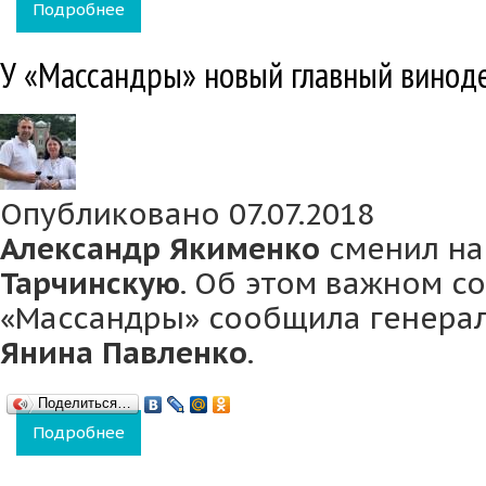
Подробнее
о На головном заводе «Массандры» прове
У «Массандры» новый главный винод
Опубликовано 07.07.2018
Александр Якименко
сменил на
Тарчинскую
. Об этом важном с
«Массандры» сообщила генера
Янина Павленко
.
Поделиться…
Подробнее
о У «Массандры» новый главный винодел